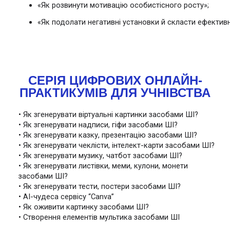
«Як розвинути мотивацію особистісного росту»;
«Як подолати негативні установки й скласти ефектив
СЕРІЯ ЦИФРОВИХ ОНЛАЙН-
ПРАКТИКУМІВ ДЛЯ УЧНІВСТВА
• Як згенерувати віртуальні картинки засобами ШІ?
• Як згенерувати надписи, гіфи засобами ШІ?
• Як згенерувати казку, презентацію засобами ШІ?
• Як згенерувати чеклісти, інтелект-карти засобами ШІ?
• Як згенерувати музику, чатбот засобами ШІ?
• Як згенерувати листівки, меми, кулони, монети 
засобами ШІ?
• Як згенерувати тести, постери засобами ШІ?
• АІ-чудеса сервісу “Canva”
• Як оживити картинку засобами ШІ?
• Створення елементів мультика засобами ШІ