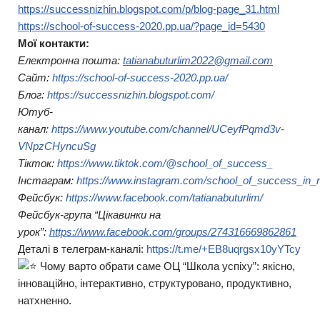
https://successnizhin.blogspot.com/p/blog-page_31.html
https://school-of-success-2020.pp.ua/?page_id=5430
Мої контакти:
Електронна пошта:
tatianabuturlim2022@gmail.com
Сайт:
https://school-of-success-2020.pp.ua/
Блог:
https://successnizhin.blogspot.com/
Ютуб-
канал:
https://www.youtube.com/channel/UCeyfPqmd3v-
VNpzCHyncuSg
Тікток:
https://www.tiktok.com/@school_of_success_
Інстаграм:
https://www.instagram.com/school_of_success_in_n
Фейсбук:
https://www.facebook.com/tatianabuturlim/
Фейсбук-група “Цікавинки на
урок”:
https://www.facebook.com/groups/274316669862861
Деталі в телеграм-каналі:
https://t.me/+EB8uqrgsx10yYTcy
Чому варто обрати саме ОЦ “Школа успіху”: якісно,
інноваційно, інтерактивно, структуровано, продуктивно,
натхненно.