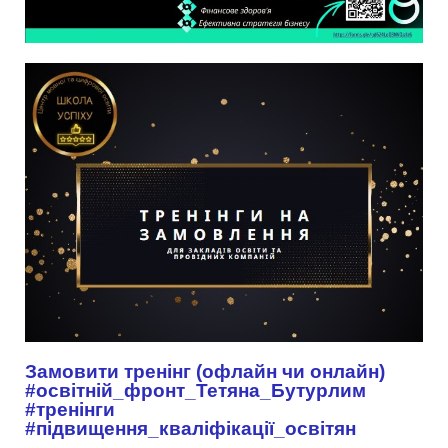
Замовити тренінг (офлайн чи онлайн)
#освітній_фронт_Тетяна_Бутурлим
#тренінги
#підвищення_кваліфікації_освітян