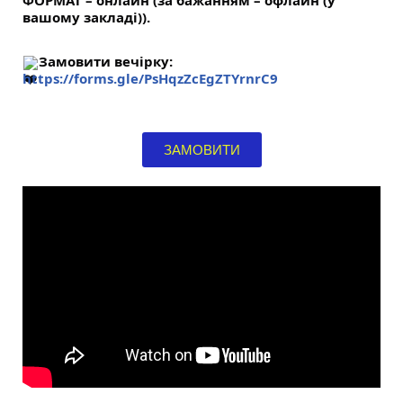
ФОРМАТ – онлайн (за бажанням – офлайн (у
вашому закладі)).
Замовити вечірку:
https://forms.gle/PsHqzZcEgZTYrnrC9
ЗАМОВИТИ