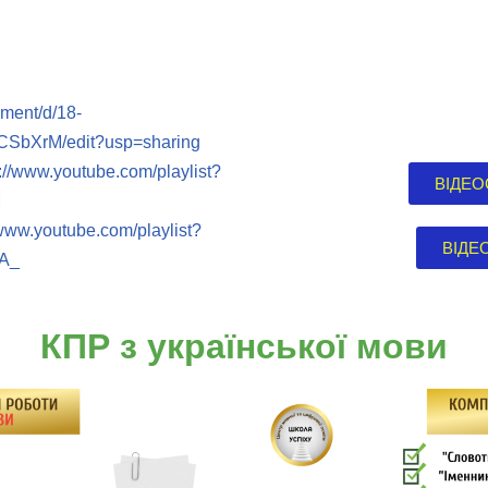
ument/d/18-
bXrM/edit?usp=sharing
s://www.youtube.com/playlist?
ВІДЕОО
M
/www.youtube.com/playlist?
ВІДЕО
A_
КПР з української мови