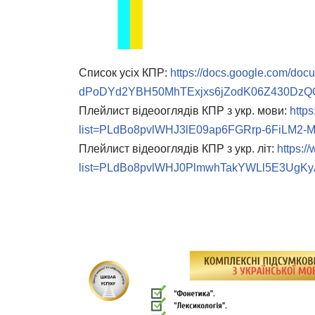
Список усіх КПР:
https://docs.google.com/doc
dPoDYd2YBH50MhTExjxs6jZodK06Z430DzQCS
Плейлист відеооглядів КПР з укр. мови:
http
list=PLdBo8pvlWHJ3lE09ap6FGRrp-6FiLM2-
Плейлист відеооглядів КПР з укр. літ:
https:/
list=PLdBo8pvlWHJ0PlmwhTakYWLl5E3UgKy