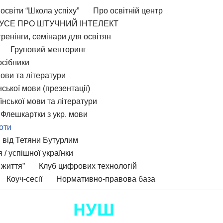
освіти “Школа успіху”
Про освітній центр
УСЕ ПРО ШТУЧНИЙ ІНТЕЛЕКТ
тренінги, семінари для освітян
Груповий менторинг
сібники
мови та літератури
ської мови (презентації)
їнської мови та літератури
Флешкартки з укр. мови
оти
и від Тетяни Бутурлим
 / успішної українки
 життя”
Клуб цифрових технологій
Коуч-сесії
Нормативно-правова база