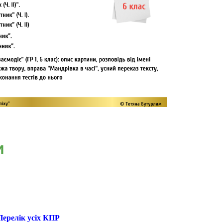
и
Перелік усіх КПР  