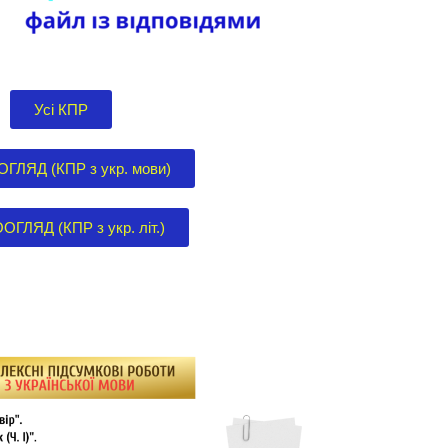
Усі КПР
ГЛЯД (КПР з укр. мови)
ОГЛЯД (КПР з укр. літ.)