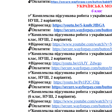
🔓Оплатити:
https://secure.wayforpay.com/button/babbf
УКРАЇНСЬКА МО
6 клас
✅ Комплексна підсумкова робота з української
НУШ, 2 варіанти).
⭐️Відеоогляд: 
https://youtu.be/S-km8cJfBGA
🔓Оплатити: 
https://secure.wayforpay.com/butt
✅Комплексна підсумкова робота з української м
клас, НУШ, 2 варіанти).
⭐️Відеоогляд: 
https://www.youtube.com/watch?v
🔓Оплатити
:  
https://secure.wayforpay.com/button
✅Комплексна підсумкова робота з української м
клас, НУШ, 2 варіанти).
⭐️Відеоогляд: 
https://youtu.be/clAJY_Zdwgo
🔓Оплатити
: 
https://secure.wayforpay.com/button
✅Комплексна підсумкова робота з української 
клас, НУШ, 2 варіанти).
⭐️Відеоогляд: 
https://youtu.be/Pe1P2C-I3fg
🔓Оплатити: 
https://secure.wayforpay.com/butt
✅Комплексна підсумкова робота з української
(6 клас, НУШ, 2 варіанти).
⭐️Відеоогляд: 
https://www.youtube.com/watch?
🔓Оплатити:
https://secure.wayforpay.com/button
✅Комплексна підсумкова робота з української 