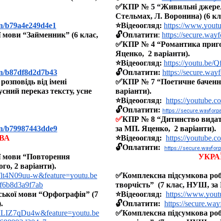
✅КПР № 5 “Живильні джерела 
Стельмах, Л. Воронина) (6 кл
on/b79a4e249d4e1
⭐️Відеоогляд:
https://www.you
 мови “Займенник” (6 клас, 
🔓Оплатити
: 
https://secure.wa
✅КПР № 4 “Романтика пригод
Яценко,  2 варіанти).
⭐️Відеоогляд: 
https://youtu.be/
on/b87df8d2d7b43
🔓Оплатити:
https://secure.wa
розповідь від імені 
✅КПР № 7 “Поетичне бачення 
сний переказ тексту, усне 
варіанти).
⭐️Відеоогляд: 
https://youtube
🔓Оплатити:
https://secure.wayfor
✅
КПР № 8 “Дитинство видатн
on/b79987443dde9
за МП. Яценко,  2 варіанти).
ВА
⭐️Відеоогляд: 
https://youtube
🔓Оплатити:
https://secure.wayfo
ї мови “Повторення 
УКРА
го, 2 варіанти).
Tlt4N09uu-w&feature=youtu.be
✅Комплексна підсумкова робо
bf6b8d3a9f7ab
творчість”  (7 клас, НУШ, за 
ької мови “Орфографія” (7 
⭐️Відеоогляд: 
https://www.yo
.
🔓Оплатити: 
https://secure.wa
IILIZ7qDu4w&feature=youtu.be
✅Комплексна підсумкова робо