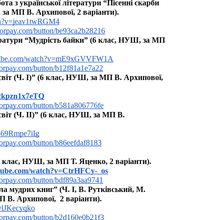
а з української літератури “Пісенні скарби 
 за МП В. Архипової, 2 варіанти).
tch?v=jeav1twRGM4
yforpay.com/button/be93ca2b28216
ратури “Мудрість байки” (6 клас, НУШ, за МП 
utube.com/watch?v=mE9xGVVFW1A
yforpay.com/button/b12f81a1e7a22
т (Ч. І)” (6 клас, НУШ, за МП В. Архипової, 
e/2kpzn1x7eTQ
yforpay.com/button/b581a806776fe
т (Ч. ІІ)” (6 клас, НУШ, за МП В. 
/869Rmpe7iIg
yforpay.com/button/b86eefdaf8183
 клас, НУШ, за МП Т. Яценко, 2 варіанти).
utube.com/watch?v=CtrHFCy-_os
yforpay.com/button/bdf89a3aa9741
мудрих книг” (Ч. І, В. Рутківський, М. 
 В. Архипової,  2 варіанти).
TvlJKecyqko
yforpay.com/button/b2d160e0b21f3