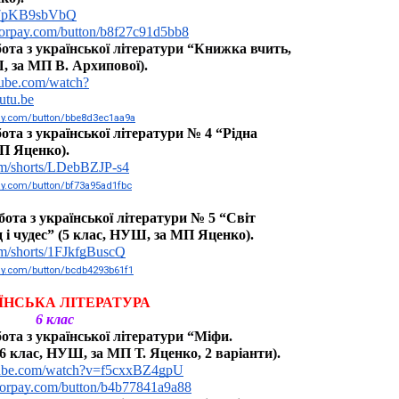
/g7pKB9sbVbQ
yforpay.com/button/b8f27c91d5bb8
та з української літератури “Книжка вчить, 
Ш, за МП В. Архипової).
tube.com/watch?
tu.be
pay.com/button/bbe8d3ec1aa9a
та з української літератури № 4 “Рідна 
П Яценко).
com/shorts/LDebBZJP-s4
pay.com/button/bf73a95ad1fbc
ота з української літератури № 5 “Світ 
 і чудес” (5 клас, НУШ, за МП Яценко).
om/shorts/1FJkfgBuscQ
pay.com/button/bcdb4293b61f1
ЇНСЬКА ЛІТЕРАТУРА
6 клас
та з української літератури “Міфи. 
(6 клас, НУШ, за МП Т. Яценко, 2 варіанти).
tube.com/watch?v=f5cxxBZ4gpU
yforpay.com/button/b4b77841a9a88