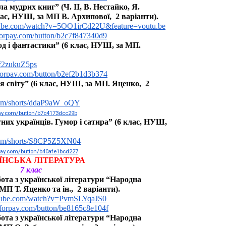
мудрих книг” (Ч. ІІ, В. Нестайко, Я. 
ас, НУШ, за МП В. Архипової,  2 варіанти).
tube.com/watch?v=5OQ1jrCd22U&feature=youtu.be
yforpay.com/button/b2c7f847340d9
 і фантастики” (6 клас, НУШ, за МП. 
Qf2zukuZ5ps
yforpay.com/button/b2ef2b1d3b374
світу” (6 клас, НУШ, за МП. Яценко,  2 
.com/shorts/ddaP9aW_oQY
pay.com/button/b7c4173dcc29b
их українців. Гумор і сатира” (6 клас, НУШ, 
.com/shorts/S8CP5Z5XN04
rpay.com/button/b40afe1bcd227
ЇНСЬКА ЛІТЕРАТУРА
7 клас
та з української літератури “Народна 
МП Т. Яценко та ін.,  2 варіанти).
utube.com/watch?v=PvmSLYqaJS0
yforpay.com/button/be8165c8e104f
та з української літератури “Народна 