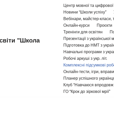
Центр мовної та цифрової 
Новини “Школи успіху”
Вебінари, майстер-класи, 
Онлайн-курси
Проєкти
Тренінги для освітян
По
Презентації з української 
світи "Школа
Підготовка до НМТ з україн
Навчальні програми з укра
Робочі аркуші з укр. літ.
Комплексні підсумкові роб
Онлайн-тести, ігри, вправ
Планер успішного українця
Клуб “Навчаюся впродовж
ГО “Крок до зіркової мрії”