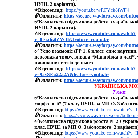
НУШ, 2 варіанти).
⭐️Відеоогляд: 
https://youtu.be/wRFYck8fWF4
🔓Оплатити: 
https://secure.wayforpay.com/butt
✅Комплексна підсумкова робота з української
НУШ, 2 варіанти).
⭐️Відеоогляд:  
https://www.youtube.com/watch?
v=8ExdjgfZW3I&feature=youtu.be
🔓Оплатити: 
https://secure.wayforpay.com/butt
✅ 
Усно взаємодіє (ГР 1, 6 клас): опис картини, 
персонажа твору, вправа “Мандрівка в часі”, у
виконання тестів до нього
⭐️Відеоогляд:  
https://www.youtube.com/watch?
v=9avSEu22a2A&feature=youtu.be
🔓Оплатити: 
https://secure.wayforpay.com/butt
УКРАЇНСЬКА МО
7 клас
✅Комплексна підсумкова робота з українсько
морфології” (7 клас, НУШ, за МП О. Заболотно
⭐️Відеоогляд: 
https://www.youtube.com/watch?v=
🔓Оплатити: 
https://secure.wayforpay.com/button/
✅Комплексна підсумкова робота № 2 з українс
клас, НУШ, за МП О. Заболотного, 2 варіанти)
⭐️Відеоогляд: 
https://www.youtube.com/watch?v=