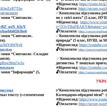
⭐️Відеоогляд:
https://youtu.be
v=GKbeZyR7TIw
🔓Оплатити
: 
https://secure.wa
✅
Комплексна підсумкова робо
9b98182d6659
 мови “Синтаксис. 
як у світі жить” (5 клас, НУ
⭐️Відеоогляд: 
https://www.you
?v=BZ_oxN_b3yY
v=TOvTHqFRAKY&feature=you
on/baebb6f263be6
🔓Оплатити
: 
https://secure.wayfor
 мови “Синтаксис. 
✅
Комплексна підсумкова робо
ти).
природа” (5 клас, НУШ, за М
v=Bp3btYdWNv8
⭐️Відеоогляд: 
https://youtube.
🔓Оплатити
:
40a5cf5eb
https://secure.wayfor
 мови “Синтаксис. Складне 
анти).
✅
Комплексна підсумкова роб
?v=pRnw9bm7wSs
дитинства. У пошуках пригод
⭐️Відеоогляд: 
https://youtube.c
195f525b90
мови “Інформація” (5, 
🔓Оплатити
:
https://secure.wayfor
УКРА
✅Комплексна підсумкова робо
8f986109b3
еказ тексту (з елементами 
Календарно-обрядові пісні”  
⭐️Відеоогляд: 
https://www.you
🔓Оплатити: 
https://secure.wa