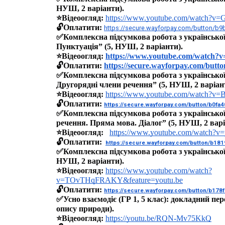
НУШ, 2 варіанти).
⭐️Відеоогляд:
https://www.youtube.com/watch?
🔓Оплатити: 
https://secure.wayforpay.com/button/b
✅Комплексна підсумкова робота з української
Пунктуація” (5, НУШ, 2 варіанти).
⭐️Відеоогляд: 
https://www.youtube.com/watch
🔓Оплатити: 
https://secure.wayforpay.com/butt
✅Комплексна підсумкова робота з української
Другорядні члени речення” (5, НУШ, 2 варіан
⭐️Відеоогляд:
https://www.youtube.com/watch?
🔓Оплатити: 
https://secure.wayforpay.com/button/b0fa
✅Комплексна підсумкова робота з української
речення. Пряма мова. Діалог” (5, НУШ, 2 варі
⭐️Відеоогляд:
https://www.youtube.com/watch
🔓Оплатити: 
https://secure.wayforpay.com/button/b18
✅Комплексна підсумкова робота з української 
НУШ, 2 варіанти).
⭐️Відеоогляд:
https://www.youtube.com/watch?
v=TOvTHqFRAKY&feature=youtu.be
🔓Оплатити: 
https://secure.wayforpay.com/button/b17
✅
Усно взаємодіє (ГР 1, 5 клас): докладний пер
опису природи).
⭐️Відеоогляд:
https://youtu.be/RQN-Mv75KkQ