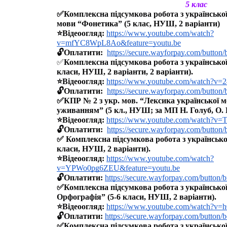
5 клас
✅Комплексна підсумкова робота з української 
мови “Фонетика” (5 клас, НУШ, 2 варіанти)
⭐️Відеоогляд: 
https://www.youtube.com/watch?
v=mfYC8WpL8Ao&feature=youtu.be
🔓Оплатити:  
https://secure.wayforpay.com/button
✅
Комплексна підсумкова робота з української
класи, НУШ, 2 варіанти, 2 варіанти).
⭐️Відеоогляд: 
https://www.youtube.com/watch?v=
🔓Оплатити:  
https://secure.wayforpay.com/butto
✅КПР № 2 з укр. мов. “Лексика української м
уживанням” (5 кл., НУШ; за МП Н. Голуб, О. Г
⭐️Відеоогляд: 
https://www.youtube.com/watch?v=
🔓Оплатити:  
https://secure.wayforpay.com/button
✅ Комплексна підсумкова робота з української
класи, НУШ, 2 варіанти).
⭐️Відеоогляд: 
https://www.youtube.com/watch?
v=YPWo0pg6ZEU&feature=youtu.be
🔓Оплатити: 
https://secure.wayforpay.com/button/
✅Комплексна підсумкова робота з української
Орфографія” (5-6 класи, НУШ, 2 варіанти).
⭐️Відеоогляд: 
https://www.youtube.com/watch?v=
🔓Оплатити: 
https://secure.wayforpay.com/button
✅Комплексна підсумкова робота з української 