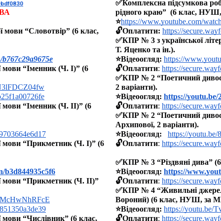
✅Комплексна підсумкова робот
9bdf0830
ВА
рідного краю”  (6 клас, НУШ,
⭐️
https://www.youtube.com/wa
 мови “Словотвір” (6 клас, 
🔓Оплатити: 
https://secure.wa
✅КПР № 3 з української літе
Т. Яценко та ін.).
on/b767c29a9675e
⭐️Відеоогляд: 
https://www.yo
ови “Іменник (Ч. І)” (6 
🔓Оплатити
: 
https://secure.wa
✅КПР № 2 “Поетичний дивосві
=N3lFDCZ04fw
2 варіанти).
/b25f1a00726fe
⭐️Відеоогляд: 
https://youtu.b
ови “Іменник (Ч. ІІ)” (6 
🔓Оплатити
: 
https://secure.wa
✅КПР № 2 “Поетичний дивосві
Архипової, 2 варіанти).
/b9703664e6d17
⭐️Відеоогляд: 
https://youtu.be
мови “Прикметник (Ч. І)” (6 
🔓Оплатити
: 
https://secure.wa
✅КПР № 3 “Різдвяні дива” (6
on/b3d844935c5f6
⭐️Відеоогляд: 
https://www.yo
 мови “Прикметник (Ч. ІІ)” 
🔓Оплатити
: 
https://secure.wa
✅КПР № 4 “Живильні джерела 
v=jMcHwNhRFcE
Вороний) (6 клас, НУШ, за МП
/b851350a3de39
⭐️Відеоогляд:
https://youtu.be/
мови “Числівник” (6 клас, 
🔓Оплатити
: 
https://secure.wa