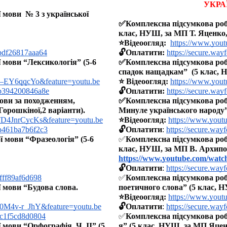
УКРА
мови  № 3 з української 
✅Комплексна підсумкова робо
клас, НУШ, за МП Т. Яценко, 
⭐️Відеоогляд: 
https://www.yo
/bdf26817aaa64
🔓Оплатити: 
https://secure.wa
 мови “Лексикологія” (5-6 
✅Комплексна підсумкова робо
спадок нащадкам”  (5 клас, Н
2–EY6qqcYo&feature=youtu.be
⭐️ Відеоогляд: 
https://www.yo
n/b394200846a8e
🔓Оплатити: 
https://secure.wa
ови за походженням, 
✅Комплексна підсумкова робот
орошкіної,2 варіанти).
Минуле українського народу”
TD4JnrCycKs&feature=youtu.be
⭐️Відеоогляд: 
https://www.you
/b461ba7b6f2c3
🔓Оплатити
: 
https://secure.wa
 мови “Фразеологія” (5-6 
✅
Комплексна підсумкова робо
клас, НУШ, за МП В. Архипов
https://www.youtube.com/wat
🔓Оплатити
: 
https://secure.wa
bfff89af6d698
✅
Комплексна підсумкова робо
 мови “Будова слова. 
поетичного слова” (5 клас, 
⭐️Відеоогляд: 
https://www.yo
h0M4v-r_JhY&feature=youtu.be
🔓Оплатити
:
https://secure.wa
/bc1f5cd8d0804
✅
Комплексна підсумкова робо
мови “Орфографія. Ч. ІІ” (5, 
я” (5 клас, НУШ, за МП Яцен