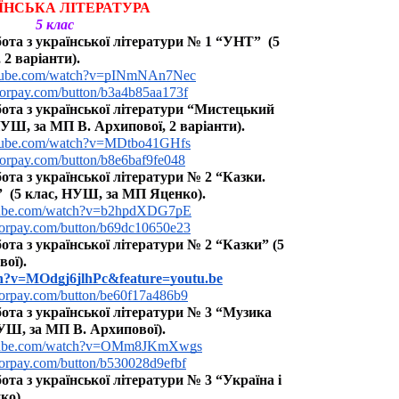
ЇНСЬКА ЛІТЕРАТУРА
5 клас
та з української літератури № 1 “УНТ”  (5 
2 варіанти).
utube.com/watch?v=pINmNAn7Nec
yforpay.com/button/b3a4b85aa173f
та з української літератури “Мистецький 
УШ, за МП В. Архипової, 2 варіанти).
utube.com/watch?v=MDtbo41GHfs
yforpay.com/button/b8e6baf9fe048
а з української літератури № 2 “Казки. 
  (5 клас, НУШ, за МП Яценко).
tube.com/watch?v=b2hpdXDG7pE
yforpay.com/button/b69dc10650e23
та з української літератури № 2 “Казки” (5 
ої).
ch?v=MOdgj6jlhPc&feature=youtu.be
yforpay.com/button/be60f17a486b9
та з української літератури № 3 “Музика 
НУШ, за МП В. Архипової).
utube.com/watch?v=OMm8JKmXwgs
yforpay.com/button/b530028d9efbf
та з української літератури № 3 “Україна і 
ко).